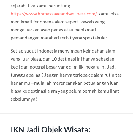
sejarah. Jika kamu beruntung
https://www.hhmassageandwellness.com/
, kamu bisa
menikmati fenomena alam seperti kawah yang
mengeluarkan asap panas atau menikmati
pemandangan matahari terbit yang spektakuler.
Setiap sudut Indonesia menyimpan keindahan alam
yang luar biasa, dan 10 destinasi ini hanya sebagian
kecil dari potensi besar yang di miliki negara ini. Jadi,
tunggu apa lagi? Jangan hanya terjebak dalam rutinitas
harianmu—mulailah merencanakan petualangan luar
biasa ke destinasi alam yang belum pernah kamu lihat
sebelumnya!
IKN Jadi Objek Wisata: