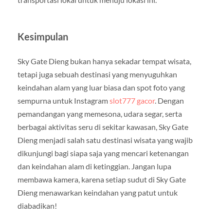
Kesimpulan
Sky Gate Dieng bukan hanya sekadar tempat wisata,
tetapi juga sebuah destinasi yang menyuguhkan
keindahan alam yang luar biasa dan spot foto yang
sempurna untuk Instagram
slot777 gacor
. Dengan
pemandangan yang memesona, udara segar, serta
berbagai aktivitas seru di sekitar kawasan, Sky Gate
Dieng menjadi salah satu destinasi wisata yang wajib
dikunjungi bagi siapa saja yang mencari ketenangan
dan keindahan alam di ketinggian. Jangan lupa
membawa kamera, karena setiap sudut di Sky Gate
Dieng menawarkan keindahan yang patut untuk
diabadikan!