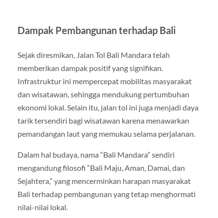
Dampak Pembangunan terhadap Bali
Sejak diresmikan, Jalan Tol Bali Mandara telah
memberikan dampak positif yang signifikan.
Infrastruktur ini mempercepat mobilitas masyarakat
dan wisatawan, sehingga mendukung pertumbuhan
ekonomi lokal. Selain itu, jalan tol ini juga menjadi daya
tarik tersendiri bagi wisatawan karena menawarkan
pemandangan laut yang memukau selama perjalanan.
Dalam hal budaya, nama “Bali Mandara” sendiri
mengandung filosofi “Bali Maju, Aman, Damai, dan
Sejahtera,” yang mencerminkan harapan masyarakat
Bali terhadap pembangunan yang tetap menghormati
nilai-nilai lokal.