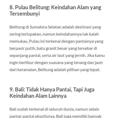
8. Pulau Belitung: Keindahan Alam yang
Tersembunyi
Belitung di Sumatera Selatan adalah destinasi yang
sering terlupakan, namun keindahannya tak kalah
memukau. Pulau ini terkenal dengan pantainya yang
berpasir putih, batu granit besar yang tersebar di
sepanjang pantai, serta air laut yang jernih. Jika kamu
ingin berlibur dengan suasana yang tenang dan jauh
dari keramaian, Belitung adalah pilihan yang tepat.
9. Bali: Tidak Hanya Pantai, Tapi Juga
Keindahan Alam Lainnya
Bali sudah terkenal di seluruh dunia, namun selain
pantai-pantai eksotisnya, Bali juga memiliki banyak