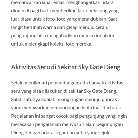
memancarkan sinar emas, menghangatkan udara
dingin di pagi hari, memberikan latar belakang yang
luar biasa untuk foto-foto yang menakjubkan. Saat
langit berubah warna dari gelap menuju cerah,
pengunjung bisa mengabadikan momen indah ini
untuk melengkapi koleksi foto mereka.
Aktivitas Seru di Sekitar Sky Gate Dieng
Selain menikmati pemandangan, ada banyak aktivitas
seru yang bisa dilakukan di sekitar Sky Gate Dieng.
Salah satunya adalah hiking ringan menuju puncak
yang menawarkan pemandangan lebih luas dari atas.
Perjalanan ini sangat cocok bagi pengunjung yang ingin
merasakan pengalaman menyusuri alam pegunungan
Dieng dengan udara segar dan suhu yang sejuk.