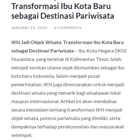
Transformasi Ibu Kota Baru
sebagai Destinasi Pariwisata
JANUARI 21, 2025
/
0 COMMENTS
IKN Jadi Objek Wisata: Transformasi Ibu Kota Baru
sebagai Destinasi Pariwisata
– Ibu Kota Negara (IKN)
Nusantara, yang terletak di Kalimantan Timur, telah
menjadi sorotan utama sejak diumumkan sebagai ibu
kota baru Indonesia. Selain menjadi pusat
pemerintahan, IKN juga direncanakan untuk menjadi
destinasi wisata yang menarik bagi wisatawan lokal
maupun internasional. Artikel ini akan membahas
secara mendalam tentang transformasi IKN menjadi
objek wisata, potensi pariwisata yang dimiliki, serta
dampaknya terhadap perekonomian dan masyarakat
setempat.