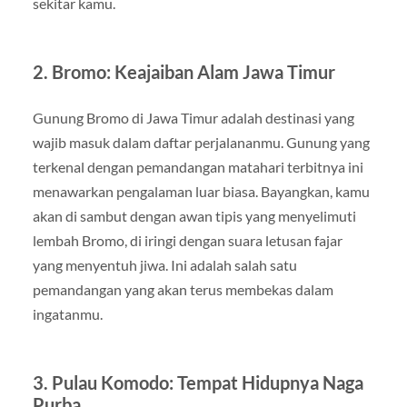
sekitar kamu.
2. Bromo: Keajaiban Alam Jawa Timur
Gunung Bromo di Jawa Timur adalah destinasi yang
wajib masuk dalam daftar perjalananmu. Gunung yang
terkenal dengan pemandangan matahari terbitnya ini
menawarkan pengalaman luar biasa. Bayangkan, kamu
akan di sambut dengan awan tipis yang menyelimuti
lembah Bromo, di iringi dengan suara letusan fajar
yang menyentuh jiwa. Ini adalah salah satu
pemandangan yang akan terus membekas dalam
ingatanmu.
3. Pulau Komodo: Tempat Hidupnya Naga
Purba