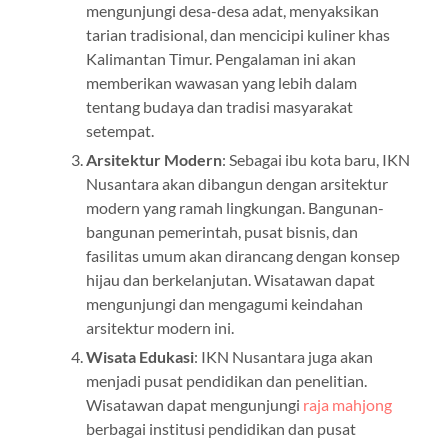
mengunjungi desa-desa adat, menyaksikan
tarian tradisional, dan mencicipi kuliner khas
Kalimantan Timur. Pengalaman ini akan
memberikan wawasan yang lebih dalam
tentang budaya dan tradisi masyarakat
setempat.
Arsitektur Modern
: Sebagai ibu kota baru, IKN
Nusantara akan dibangun dengan arsitektur
modern yang ramah lingkungan. Bangunan-
bangunan pemerintah, pusat bisnis, dan
fasilitas umum akan dirancang dengan konsep
hijau dan berkelanjutan. Wisatawan dapat
mengunjungi dan mengagumi keindahan
arsitektur modern ini.
Wisata Edukasi
: IKN Nusantara juga akan
menjadi pusat pendidikan dan penelitian.
Wisatawan dapat mengunjungi
raja mahjong
berbagai institusi pendidikan dan pusat