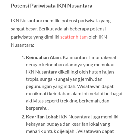
Potensi Pariwisata IKN Nusantara
IKN Nusantara memiliki potensi pariwisata yang
sangat besar. Berikut adalah beberapa potensi
pariwisata yang dimiliki
scatter hitam
oleh IKN
Nusantara:
Keindahan Alam
: Kalimantan Timur dikenal
dengan keindahan alamnya yang memukau.
IKN Nusantara dikelilingi oleh hutan hujan
tropis, sungai-sungai yang jernih, dan
pegunungan yang indah. Wisatawan dapat
menikmati keindahan alam ini melalui berbagai
aktivitas seperti trekking, berkemah, dan
berperahu.
Kearifan Lokal
: IKN Nusantara juga memiliki
kekayaan budaya dan kearifan lokal yang
menarik untuk dijelajahi. Wisatawan dapat