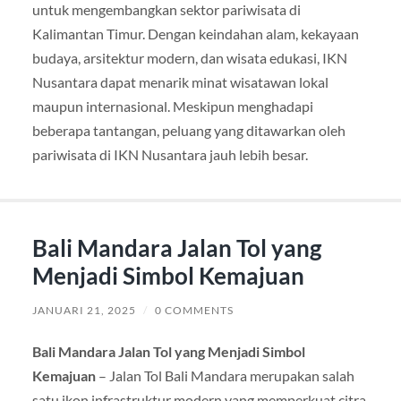
untuk mengembangkan sektor pariwisata di
Kalimantan Timur. Dengan keindahan alam, kekayaan
budaya, arsitektur modern, dan wisata edukasi, IKN
Nusantara dapat menarik minat wisatawan lokal
maupun internasional. Meskipun menghadapi
beberapa tantangan, peluang yang ditawarkan oleh
pariwisata di IKN Nusantara jauh lebih besar.
Bali Mandara Jalan Tol yang
Menjadi Simbol Kemajuan
JANUARI 21, 2025
/
0 COMMENTS
Bali Mandara Jalan Tol yang Menjadi Simbol
Kemajuan
– Jalan Tol Bali Mandara merupakan salah
satu ikon infrastruktur modern yang memperkuat citra