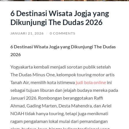
6 Destinasi Wisata Jogja yang
Dikunjungi The Dudas 2026
JANUARI 21, 2026
/
0 COMMENTS
6 Destinasi Wisata Jogja yang Dikunjungi The Dudas
2026
Yogyakarta kembali menjadi sorotan publik setelah
The Dudas Minus One, kelompok touring motor artis
Tanah Air, memilih kota istimewa
judi bola online
ini
sebagai tujuan liburan dan jelajah budaya mereka pada
Januari 2026. Rombongan beranggotakan Raffi
Ahmad, Gading Marten, Desta Mahendra, dan Ariel
NOAH tidak hanya touring, tetapi juga menikmati
ragam pengalaman lokal mulai dari pemandangan
alam, budaya Jawa, hingga kuliner tradisional yang