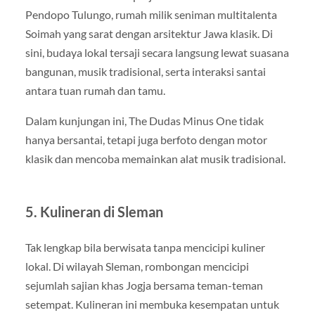
Pendopo Tulungo, rumah milik seniman multitalenta
Soimah yang sarat dengan arsitektur Jawa klasik. Di
sini, budaya lokal tersaji secara langsung lewat suasana
bangunan, musik tradisional, serta interaksi santai
antara tuan rumah dan tamu.
Dalam kunjungan ini, The Dudas Minus One tidak
hanya bersantai, tetapi juga berfoto dengan motor
klasik dan mencoba memainkan alat musik tradisional.
5. Kulineran di Sleman
Tak lengkap bila berwisata tanpa mencicipi kuliner
lokal. Di wilayah Sleman, rombongan mencicipi
sejumlah sajian khas Jogja bersama teman-teman
setempat. Kulineran ini membuka kesempatan untuk