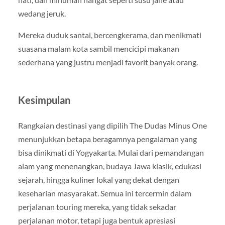
wedang jeruk.
Mereka duduk santai, bercengkerama, dan menikmati
suasana malam kota sambil mencicipi makanan
sederhana yang justru menjadi favorit banyak orang.
Kesimpulan
Rangkaian destinasi yang dipilih The Dudas Minus One
menunjukkan betapa beragamnya pengalaman yang
bisa dinikmati di Yogyakarta. Mulai dari pemandangan
alam yang menenangkan, budaya Jawa klasik, edukasi
sejarah, hingga kuliner lokal yang dekat dengan
keseharian masyarakat. Semua ini tercermin dalam
perjalanan touring mereka, yang tidak sekadar
perjalanan motor, tetapi juga bentuk apresiasi