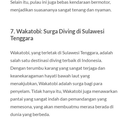
Selain itu, pulau ini juga bebas kendaraan bermotor,
menjadikan suasananya sangat tenang dan nyaman.
7. Wakatobi: Surga Diving di Sulawesi
Tenggara
Wakatobi, yang terletak di Sulawesi Tenggara, adalah
salah satu destinasi diving terbaik di Indonesia.
Dengan terumbu karang yang sangat terjaga dan
keanekaragaman hayati bawah laut yang
menakjubkan, Wakatobi adalah surga bagi para
penyelam. Tidak hanya itu, Wakatobi juga menawarkan
pantai yang sangat indah dan pemandangan yang
memesona, yang akan membuatmu merasa berada di
dunia yang berbeda.