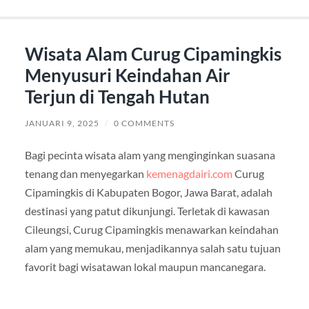
Wisata Alam Curug Cipamingkis
Menyusuri Keindahan Air
Terjun di Tengah Hutan
JANUARI 9, 2025
/
0 COMMENTS
Bagi pecinta wisata alam yang menginginkan suasana
tenang dan menyegarkan
kemenagdairi.com
Curug
Cipamingkis di Kabupaten Bogor, Jawa Barat, adalah
destinasi yang patut dikunjungi. Terletak di kawasan
Cileungsi, Curug Cipamingkis menawarkan keindahan
alam yang memukau, menjadikannya salah satu tujuan
favorit bagi wisatawan lokal maupun mancanegara.