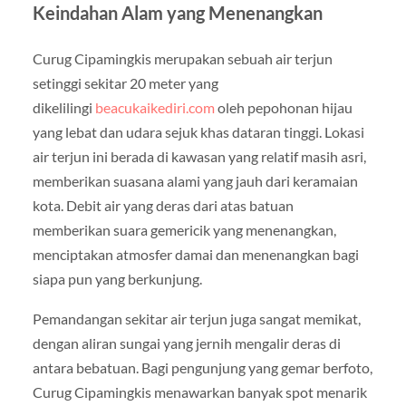
Keindahan Alam yang Menenangkan
Curug Cipamingkis merupakan sebuah air terjun
setinggi sekitar 20 meter yang
dikelilingi
beacukaikediri.com
oleh pepohonan hijau
yang lebat dan udara sejuk khas dataran tinggi. Lokasi
air terjun ini berada di kawasan yang relatif masih asri,
memberikan suasana alami yang jauh dari keramaian
kota. Debit air yang deras dari atas batuan
memberikan suara gemericik yang menenangkan,
menciptakan atmosfer damai dan menenangkan bagi
siapa pun yang berkunjung.
Pemandangan sekitar air terjun juga sangat memikat,
dengan aliran sungai yang jernih mengalir deras di
antara bebatuan. Bagi pengunjung yang gemar berfoto,
Curug Cipamingkis menawarkan banyak spot menarik