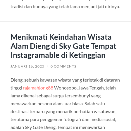
tradisi dan budaya yang telah lama menjadi jati dirinya.
Menikmati Keindahan Wisata
Alam Dieng di Sky Gate Tempat
Instagramable di Ketinggian
JANUARI 16, 2025
/
0 COMMENTS
Dieng, sebuah kawasan wisata yang terletak di dataran
tinggi
rajamahjong88
Wonosobo, Jawa Tengah, telah
lama dikenal sebagai surga tersembunyi yang
menawarkan pesona alam luar biasa. Salah satu
destinasi terbaru yang menarik perhatian wisatawan,
terutama para penggemar fotografi dan media sosial,
adalah Sky Gate Dieng. Tempat ini menawarkan