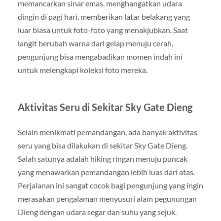
memancarkan sinar emas, menghangatkan udara
dingin di pagi hari, memberikan latar belakang yang
luar biasa untuk foto-foto yang menakjubkan. Saat
langit berubah warna dari gelap menuju cerah,
pengunjung bisa mengabadikan momen indah ini
untuk melengkapi koleksi foto mereka.
Aktivitas Seru di Sekitar Sky Gate Dieng
Selain menikmati pemandangan, ada banyak aktivitas
seru yang bisa dilakukan di sekitar Sky Gate Dieng.
Salah satunya adalah hiking ringan menuju puncak
yang menawarkan pemandangan lebih luas dari atas.
Perjalanan ini sangat cocok bagi pengunjung yang ingin
merasakan pengalaman menyusuri alam pegunungan
Dieng dengan udara segar dan suhu yang sejuk.