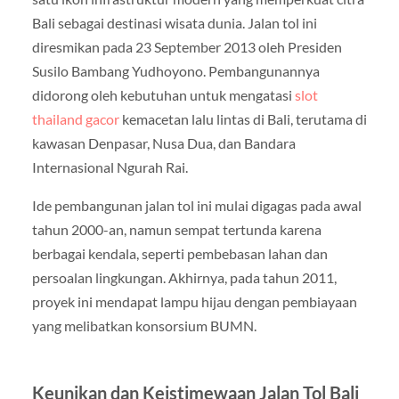
Bali sebagai destinasi wisata dunia. Jalan tol ini
diresmikan pada 23 September 2013 oleh Presiden
Susilo Bambang Yudhoyono. Pembangunannya
didorong oleh kebutuhan untuk mengatasi
slot
thailand gacor
kemacetan lalu lintas di Bali, terutama di
kawasan Denpasar, Nusa Dua, dan Bandara
Internasional Ngurah Rai.
Ide pembangunan jalan tol ini mulai digagas pada awal
tahun 2000-an, namun sempat tertunda karena
berbagai kendala, seperti pembebasan lahan dan
persoalan lingkungan. Akhirnya, pada tahun 2011,
proyek ini mendapat lampu hijau dengan pembiayaan
yang melibatkan konsorsium BUMN.
Keunikan dan Keistimewaan Jalan Tol Bali