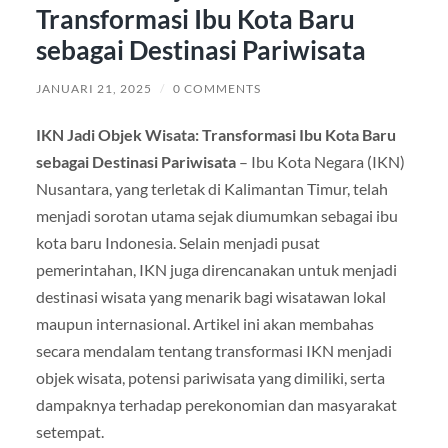
Transformasi Ibu Kota Baru
sebagai Destinasi Pariwisata
JANUARI 21, 2025
/
0 COMMENTS
IKN Jadi Objek Wisata: Transformasi Ibu Kota Baru
sebagai Destinasi Pariwisata
– Ibu Kota Negara (IKN)
Nusantara, yang terletak di Kalimantan Timur, telah
menjadi sorotan utama sejak diumumkan sebagai ibu
kota baru Indonesia. Selain menjadi pusat
pemerintahan, IKN juga direncanakan untuk menjadi
destinasi wisata yang menarik bagi wisatawan lokal
maupun internasional. Artikel ini akan membahas
secara mendalam tentang transformasi IKN menjadi
objek wisata, potensi pariwisata yang dimiliki, serta
dampaknya terhadap perekonomian dan masyarakat
setempat.