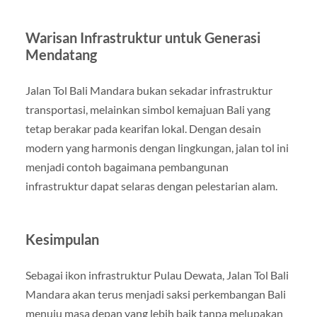
Warisan Infrastruktur untuk Generasi
Mendatang
Jalan Tol Bali Mandara bukan sekadar infrastruktur
transportasi, melainkan simbol kemajuan Bali yang
tetap berakar pada kearifan lokal. Dengan desain
modern yang harmonis dengan lingkungan, jalan tol ini
menjadi contoh bagaimana pembangunan
infrastruktur dapat selaras dengan pelestarian alam.
Kesimpulan
Sebagai ikon infrastruktur Pulau Dewata, Jalan Tol Bali
Mandara akan terus menjadi saksi perkembangan Bali
menuju masa depan yang lebih baik tanpa melupakan