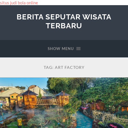
situs judi bola online
BERITA SEPUTAR WISATA
TERBARU
SHOW MENU
TAG:
ART FACTORY