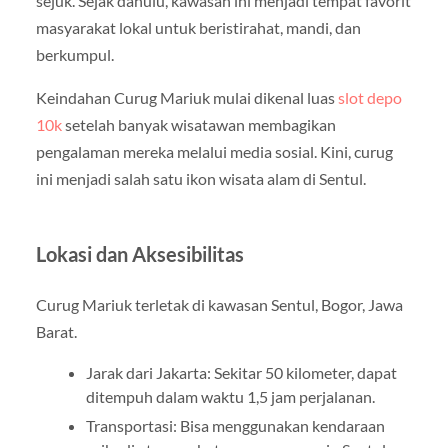
sejuk. Sejak dahulu, kawasan ini menjadi tempat favorit
masyarakat lokal untuk beristirahat, mandi, dan
berkumpul.
Keindahan Curug Mariuk mulai dikenal luas
slot depo
10k
setelah banyak wisatawan membagikan
pengalaman mereka melalui media sosial. Kini, curug
ini menjadi salah satu ikon wisata alam di Sentul.
Lokasi dan Aksesibilitas
Curug Mariuk terletak di kawasan Sentul, Bogor, Jawa
Barat.
Jarak dari Jakarta: Sekitar 50 kilometer, dapat
ditempuh dalam waktu 1,5 jam perjalanan.
Transportasi: Bisa menggunakan kendaraan