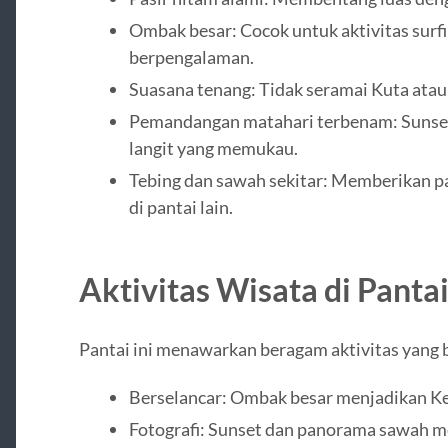
Ombak besar: Cocok untuk aktivitas surfi
berpengalaman.
Suasana tenang: Tidak seramai Kuta atau 
Pemandangan matahari terbenam: Sunset 
langit yang memukau.
Tebing dan sawah sekitar: Memberikan p
di pantai lain.
Aktivitas Wisata di Pant
Pantai ini menawarkan beragam aktivitas yang 
Berselancar: Ombak besar menjadikan Ked
Fotografi: Sunset dan panorama sawah me