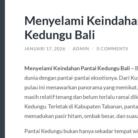
Menyelami Keindaha
Kedungu Bali
JANUARI 17, 2026
/
ADMIN
/
0 COMMENTS
Menyelami Keindahan Pantai Kedungu Bali –
B
dunia dengan pantai-pantai eksotisnya. Dari Ku
pulau ini menawarkan panorama yang memikat. 
masih relatif tenang dan belum terlalu ramai di
Kedungu. Terletak di Kabupaten Tabanan, panta
memadukan pasir hitam, ombak besar, dan suas
Pantai Kedungu bukan hanya sekadar tempat wis