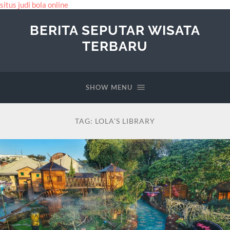
situs judi bola online
BERITA SEPUTAR WISATA
TERBARU
SHOW MENU
TAG:
LOLA’S LIBRARY