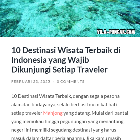
10 Destinasi Wisata Terbaik di
Indonesia yang Wajib
Dikunjungi Setiap Traveler
FEBRUARI 23, 2025
/
0 COMMENTS
10 Destinasi Wisata Terbaik, dengan segala pesona
alam dan budayanya, selalu berhasil memikat hati
setiap traveler
Mahjong
yang datang. Mulai dari pantai
yang memukau hingga pegunungan yang menantang,
negeri ini memiliki segudang destinasi yang harus
masuk dalam daftar perjalananmu. Jika kamu masih