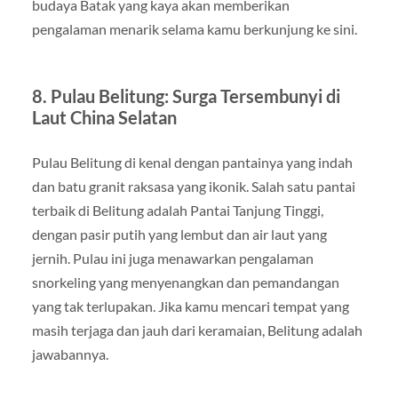
budaya Batak yang kaya akan memberikan
pengalaman menarik selama kamu berkunjung ke sini.
8. Pulau Belitung: Surga Tersembunyi di
Laut China Selatan
Pulau Belitung di kenal dengan pantainya yang indah
dan batu granit raksasa yang ikonik. Salah satu pantai
terbaik di Belitung adalah Pantai Tanjung Tinggi,
dengan pasir putih yang lembut dan air laut yang
jernih. Pulau ini juga menawarkan pengalaman
snorkeling yang menyenangkan dan pemandangan
yang tak terlupakan. Jika kamu mencari tempat yang
masih terjaga dan jauh dari keramaian, Belitung adalah
jawabannya.