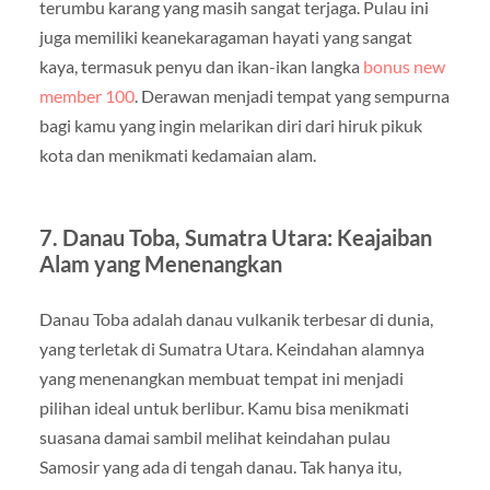
terumbu karang yang masih sangat terjaga. Pulau ini
juga memiliki keanekaragaman hayati yang sangat
kaya, termasuk penyu dan ikan-ikan langka
bonus new
member 100
. Derawan menjadi tempat yang sempurna
bagi kamu yang ingin melarikan diri dari hiruk pikuk
kota dan menikmati kedamaian alam.
7. Danau Toba, Sumatra Utara: Keajaiban
Alam yang Menenangkan
Danau Toba adalah danau vulkanik terbesar di dunia,
yang terletak di Sumatra Utara. Keindahan alamnya
yang menenangkan membuat tempat ini menjadi
pilihan ideal untuk berlibur. Kamu bisa menikmati
suasana damai sambil melihat keindahan pulau
Samosir yang ada di tengah danau. Tak hanya itu,