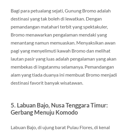
Bagi para petualang sejati, Gunung Bromo adalah
destinasi yang tak boleh di lewatkan. Dengan
pemandangan matahari terbit yang spektakuler,
Bromo menawarkan pengalaman mendaki yang
menantang namun memuaskan. Menyaksikan awan
pagi yang menyelimuti kawah Bromo dan melihat
lautan pasir yang luas adalah pengalaman yang akan
membekas di ingatanmu selamanya. Pemandangan
alam yang tiada duanya ini membuat Bromo menjadi
destinasi favorit banyak wisatawan.
5. Labuan Bajo, Nusa Tenggara Timur:
Gerbang Menuju Komodo
Labuan Bajo, di ujung barat Pulau Flores, di kenal