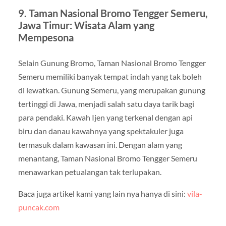
9. Taman Nasional Bromo Tengger Semeru,
Jawa Timur: Wisata Alam yang
Mempesona
Selain Gunung Bromo, Taman Nasional Bromo Tengger
Semeru memiliki banyak tempat indah yang tak boleh
di lewatkan. Gunung Semeru, yang merupakan gunung
tertinggi di Jawa, menjadi salah satu daya tarik bagi
para pendaki. Kawah Ijen yang terkenal dengan api
biru dan danau kawahnya yang spektakuler juga
termasuk dalam kawasan ini. Dengan alam yang
menantang, Taman Nasional Bromo Tengger Semeru
menawarkan petualangan tak terlupakan.
Baca juga artikel kami yang lain nya hanya di sini:
vila-
puncak.com