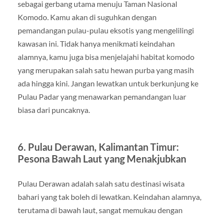
sebagai gerbang utama menuju Taman Nasional
Komodo. Kamu akan di suguhkan dengan
pemandangan pulau-pulau eksotis yang mengelilingi
kawasan ini. Tidak hanya menikmati keindahan
alamnya, kamu juga bisa menjelajahi habitat komodo
yang merupakan salah satu hewan purba yang masih
ada hingga kini. Jangan lewatkan untuk berkunjung ke
Pulau Padar yang menawarkan pemandangan luar
biasa dari puncaknya.
6. Pulau Derawan, Kalimantan Timur:
Pesona Bawah Laut yang Menakjubkan
Pulau Derawan adalah salah satu destinasi wisata
bahari yang tak boleh di lewatkan. Keindahan alamnya,
terutama di bawah laut, sangat memukau dengan