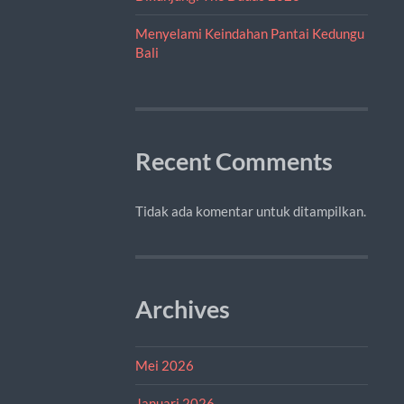
Menyelami Keindahan Pantai Kedungu
Bali
Recent Comments
Tidak ada komentar untuk ditampilkan.
Archives
Mei 2026
Januari 2026