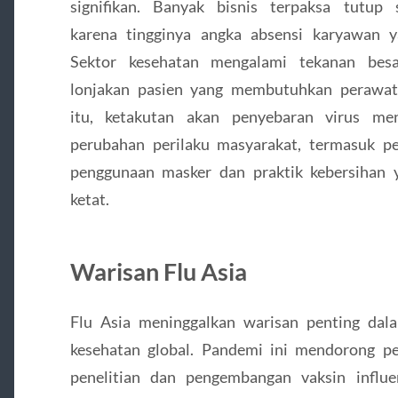
signifikan. Banyak bisnis terpaksa tutup 
karena tingginya angka absensi karyawan y
Sektor kesehatan mengalami tekanan bes
lonjakan pasien yang membutuhkan perawata
itu, ketakutan akan penyebaran virus me
perubahan perilaku masyarakat, termasuk p
penggunaan masker dan praktik kebersihan 
ketat.
Warisan Flu Asia
Flu Asia meninggalkan warisan penting dal
kesehatan global. Pandemi ini mendorong p
penelitian dan pengembangan vaksin influe