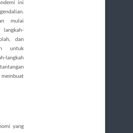
ndemi ini
gendalian.
an mulai
, langkah-
olah, dan
an untuk
ah-langkah
tantangan
 membuat
nomi yang