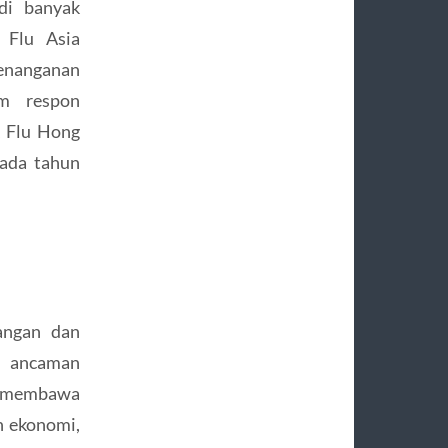
di banyak
 Flu Asia
enanganan
am respon
k Flu Hong
ada tahun
tangan dan
 ancaman
i membawa
n ekonomi,