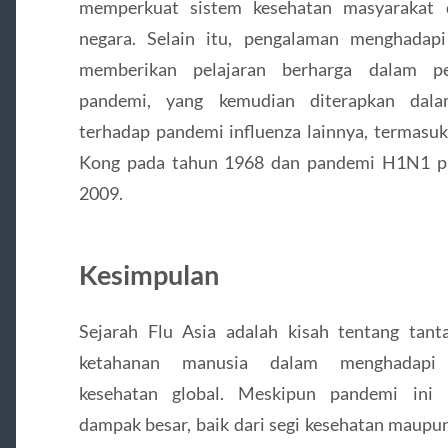
memperkuat sistem kesehatan masyarakat 
negara. Selain itu, pengalaman menghadapi
memberikan pelajaran berharga dalam p
pandemi, yang kemudian diterapkan dal
terhadap pandemi influenza lainnya, termasu
Kong pada tahun 1968 dan pandemi H1N1 p
2009.
Kesimpulan
Sejarah Flu Asia adalah kisah tentang tan
ketahanan manusia dalam menghadapi
kesehatan global. Meskipun pandemi in
dampak besar, baik dari segi kesehatan maupu