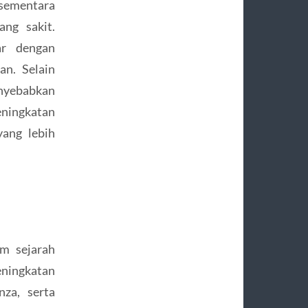
sementara
ang sakit.
ar dengan
n. Selain
nyebabkan
eningkatan
yang lebih
am sejarah
eningkatan
nza, serta