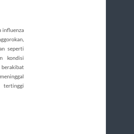
 influenza
nggorokan,
an seperti
n kondisi
 berakibat
 meninggal
 tertinggi