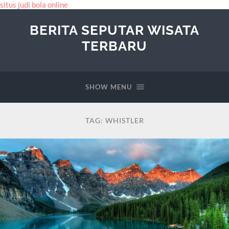
situs judi bola online
BERITA SEPUTAR WISATA
TERBARU
SHOW MENU
TAG:
WHISTLER