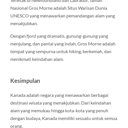
Terletak di Newfoundland dan Labrador, Taman
Nasional Gros Morne adalah Situs Warisan Dunia
UNESCO yang menawarkan pemandangan alam yang
menakjubkan.
Dengan fjord yang dramatis, gunung-gunung yang
menjulang, dan pantai yang indah, Gros Morne adalah
tempat yang sempurna untuk hiking, berkemah, dan
menikmati keindahan alam.
Kesimpulan
Kanada adalah negara yang menawarkan berbagai
destinasi wisata yang menakjubkan. Dari keindahan
alam yang memukau hingga kota-kota yang penuh
dengan budaya, Kanada memiliki sesuatu untuk semua
orang.