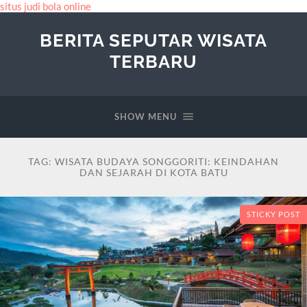
situs judi bola online
BERITA SEPUTAR WISATA
TERBARU
SHOW MENU
TAG:
WISATA BUDAYA SONGGORITI: KEINDAHAN
DAN SEJARAH DI KOTA BATU
STICKY POST