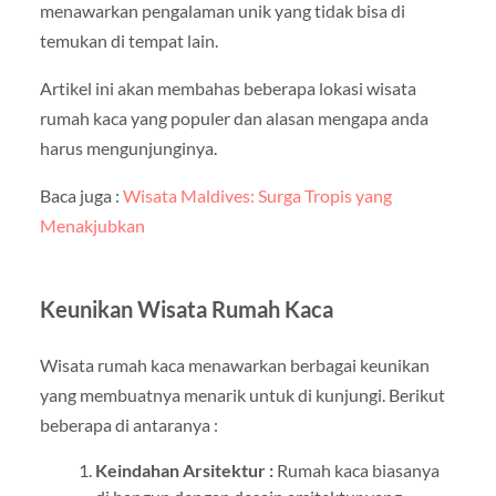
menawarkan pengalaman unik yang tidak bisa di
temukan di tempat lain.
Artikel ini akan membahas beberapa lokasi wisata
rumah kaca yang populer dan alasan mengapa anda
harus mengunjunginya.
Baca juga :
Wisata Maldives: Surga Tropis yang
Menakjubkan
Keunikan Wisata Rumah Kaca
Wisata rumah kaca menawarkan berbagai keunikan
yang membuatnya menarik untuk di kunjungi. Berikut
beberapa di antaranya :
Keindahan Arsitektur :
Rumah kaca biasanya