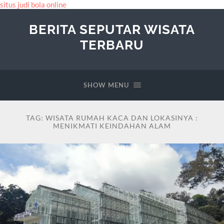
situs judi bola online
BERITA SEPUTAR WISATA
TERBARU
SHOW MENU
TAG:
WISATA RUMAH KACA DAN LOKASINYA :
MENIKMATI KEINDAHAN ALAM