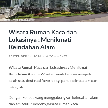
Wisata Rumah Kaca dan
Lokasinya : Menikmati
Keindahan Alam
SEPTEMBER 14, 2024
/
0 COMMENTS
Wisata Rumah Kaca dan Lokasinya : Menikmati
Keindahan Alam
– Wisata rumah kaca ini menjadi
salah satu destinasi favorit bagi para pecinta alam dan
fotografi.
Dengan konsep yang menggabungkan keindahan alam
dan arsitektur modern, wisata rumah kaca