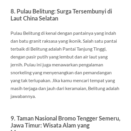
8. Pulau Belitung: Surga Tersembunyi di
Laut China Selatan
Pulau Belitung di kenal dengan pantainya yang indah
dan batu granit raksasa yang ikonik. Salah satu pantai
terbaik di Belitung adalah Pantai Tanjung Tinggi,
dengan pasir putih yang lembut dan air laut yang
jernih. Pulau ini juga menawarkan pengalaman
snorkeling yang menyenangkan dan pemandangan
yang tak terlupakan. Jika kamu mencari tempat yang
masih terjaga dan jauh dari keramaian, Belitung adalah
jawabannya.
9. Taman Nasional Bromo Tengger Semeru,
Jawa Timur: Wisata Alam yang