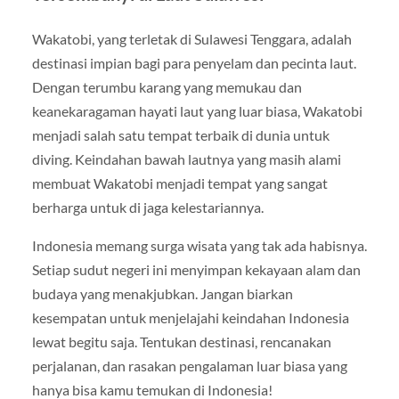
Wakatobi, yang terletak di Sulawesi Tenggara, adalah
destinasi impian bagi para penyelam dan pecinta laut.
Dengan terumbu karang yang memukau dan
keanekaragaman hayati laut yang luar biasa, Wakatobi
menjadi salah satu tempat terbaik di dunia untuk
diving. Keindahan bawah lautnya yang masih alami
membuat Wakatobi menjadi tempat yang sangat
berharga untuk di jaga kelestariannya.
Indonesia memang surga wisata yang tak ada habisnya.
Setiap sudut negeri ini menyimpan kekayaan alam dan
budaya yang menakjubkan. Jangan biarkan
kesempatan untuk menjelajahi keindahan Indonesia
lewat begitu saja. Tentukan destinasi, rencanakan
perjalanan, dan rasakan pengalaman luar biasa yang
hanya bisa kamu temukan di Indonesia!