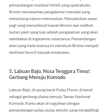
pemandangan matahari terbit yang spektakuler,
Bromo menawarkan pengalaman mendaki yang
menantang namun memuaskan. Menyaksikan awan
pagi yang menyelimuti kawah Bromo dan melihat
lautan pasir yang luas adalah pengalaman yang akan
membekas di ingatanmu selamanya. Pemandangan
alam yang tiada duanya ini membuat Bromo menjadi
destinasi favorit banyak wisatawan.
5. Labuan Bajo, Nusa Tenggara Timur:
Gerbang Menuju Komodo
Labuan Bajo, di ujung barat Pulau Flores, di kenal
sebagai gerbang utama menuju Taman Nasional
Komodo. Kamu akan di suguhkan dengan
pemandangan pulau-pulau eksotis yang mengelilingi