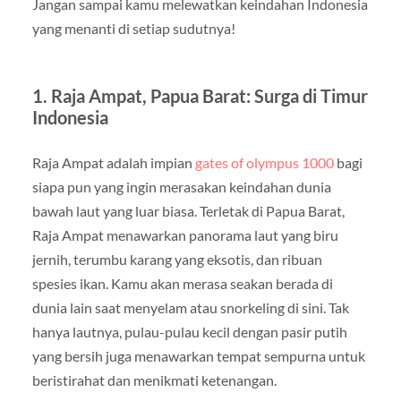
Jangan sampai kamu melewatkan keindahan Indonesia
yang menanti di setiap sudutnya!
1. Raja Ampat, Papua Barat: Surga di Timur
Indonesia
Raja Ampat adalah impian
gates of olympus 1000
bagi
siapa pun yang ingin merasakan keindahan dunia
bawah laut yang luar biasa. Terletak di Papua Barat,
Raja Ampat menawarkan panorama laut yang biru
jernih, terumbu karang yang eksotis, dan ribuan
spesies ikan. Kamu akan merasa seakan berada di
dunia lain saat menyelam atau snorkeling di sini. Tak
hanya lautnya, pulau-pulau kecil dengan pasir putih
yang bersih juga menawarkan tempat sempurna untuk
beristirahat dan menikmati ketenangan.