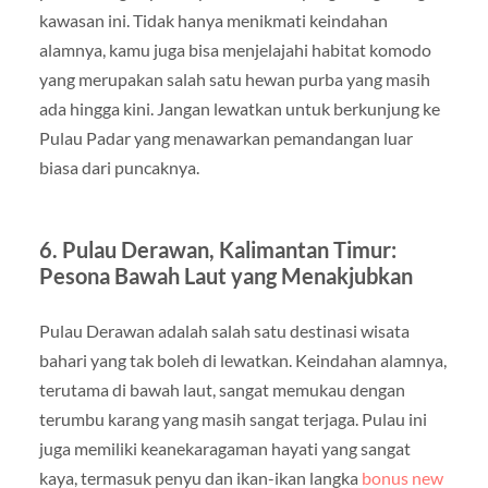
kawasan ini. Tidak hanya menikmati keindahan
alamnya, kamu juga bisa menjelajahi habitat komodo
yang merupakan salah satu hewan purba yang masih
ada hingga kini. Jangan lewatkan untuk berkunjung ke
Pulau Padar yang menawarkan pemandangan luar
biasa dari puncaknya.
6. Pulau Derawan, Kalimantan Timur:
Pesona Bawah Laut yang Menakjubkan
Pulau Derawan adalah salah satu destinasi wisata
bahari yang tak boleh di lewatkan. Keindahan alamnya,
terutama di bawah laut, sangat memukau dengan
terumbu karang yang masih sangat terjaga. Pulau ini
juga memiliki keanekaragaman hayati yang sangat
kaya, termasuk penyu dan ikan-ikan langka
bonus new