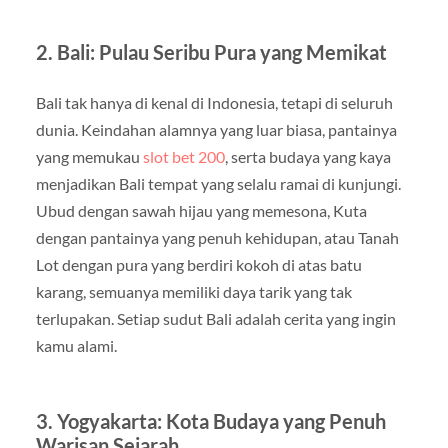
2. Bali: Pulau Seribu Pura yang Memikat
Bali tak hanya di kenal di Indonesia, tetapi di seluruh
dunia. Keindahan alamnya yang luar biasa, pantainya
yang memukau
slot bet 200
, serta budaya yang kaya
menjadikan Bali tempat yang selalu ramai di kunjungi.
Ubud dengan sawah hijau yang memesona, Kuta
dengan pantainya yang penuh kehidupan, atau Tanah
Lot dengan pura yang berdiri kokoh di atas batu
karang, semuanya memiliki daya tarik yang tak
terlupakan. Setiap sudut Bali adalah cerita yang ingin
kamu alami.
3. Yogyakarta: Kota Budaya yang Penuh
Warisan Sejarah