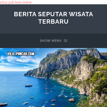
situs judi bola online
BERITA SEPUTAR WISATA
TERBARU
SHOW MENU