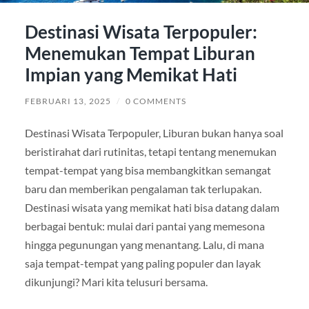
Destinasi Wisata Terpopuler:
Menemukan Tempat Liburan
Impian yang Memikat Hati
FEBRUARI 13, 2025
/
0 COMMENTS
Destinasi Wisata Terpopuler, Liburan bukan hanya soal
beristirahat dari rutinitas, tetapi tentang menemukan
tempat-tempat yang bisa membangkitkan semangat
baru dan memberikan pengalaman tak terlupakan.
Destinasi wisata yang memikat hati bisa datang dalam
berbagai bentuk: mulai dari pantai yang memesona
hingga pegunungan yang menantang. Lalu, di mana
saja tempat-tempat yang paling populer dan layak
dikunjungi? Mari kita telusuri bersama.