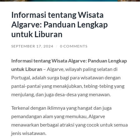
Informasi tentang Wisata
Algarve: Panduan Lengkap
untuk Liburan
SEPTEMBER 17, 2024
/
0 COMMENTS
Informasi tentang Wisata Algarve: Panduan Lengkap
untuk Liburan
– Algarve, wilayah paling selatan di
Portugal, adalah surga bagi para wisatawan dengan
pantai-pantai yang menakjubkan, tebing-tebing yang
menjulang, dan juga desa-desa yang menawan.
Terkenal dengan iklimnya yang hangat dan juga
pemandangan alam yang memukau, Algarve
menawarkan berbagai atraksi yang cocok untuk semua
jenis wisatawan.