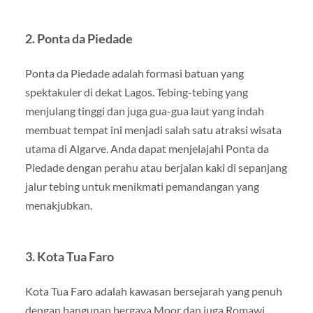
2. Ponta da Piedade
Ponta da Piedade adalah formasi batuan yang
spektakuler di dekat Lagos. Tebing-tebing yang
menjulang tinggi dan juga gua-gua laut yang indah
membuat tempat ini menjadi salah satu atraksi wisata
utama di Algarve. Anda dapat menjelajahi Ponta da
Piedade dengan perahu atau berjalan kaki di sepanjang
jalur tebing untuk menikmati pemandangan yang
menakjubkan.
3. Kota Tua Faro
Kota Tua Faro adalah kawasan bersejarah yang penuh
dengan bangunan bergaya Moor dan juga Romawi.