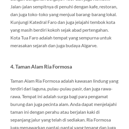
Jalan-jalan sempitnya di penuhi dengan kafe, restoran,
dan juga toko-toko yang menjual barang-barang lokal.
Kunjungi Katedral Faro dan juga jelajahi tembok kota
yang masih berdiri kokoh sejak abad pertengahan.
Kota Tua Faro adalah tempat yang sempurna untuk
merasakan sejarah dan juga budaya Algarve.
4. Taman Alam Ria Formosa
Taman Alam Ria Formosa adalah kawasan lindung yang
terdiri dari laguna, pulau-pulau pasir, dan juga rawa-
rawa. Tempat ini adalah surga bagi para pengamat
burung dan juga pecinta alam. Anda dapat menjelajahi
taman ini dengan perahu atau berjalan kaki di
sepanjang jalur yang telah di sediakan. Ria Formosa
juga menawarkan pantai-pantai yang tenang dan juga