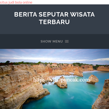
situs judi bola online
BERITA SEPUTAR WISATA
TERBARU
SHOW MENU