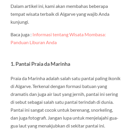
Dalam artikel ini, kami akan membahas beberapa
tempat wisata terbaik di Algarve yang wajib Anda
kunjungi.
Baca juga :
Informasi tentang Wisata Mombasa:
Panduan Liburan Anda
1. Pantai Praia da Marinha
Praia da Marinha adalah salah satu pantai paling ikonik
di Algarve. Terkenal dengan formasi batuan yang
dramatis dan juga air laut yang jernih, pantai ini sering
di sebut sebagai salah satu pantai terindah di dunia.
Pantai ini sangat cocok untuk berenang, snorkeling,
dan juga fotografi. Jangan lupa untuk menjelajahi gua-
gua laut yang menakjubkan di sekitar pantai ini.