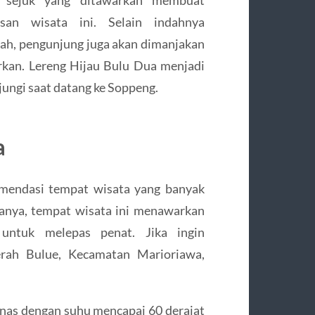
an wisata ini. Selain indahnya
h, pengunjung juga akan dimanjakan
arkan. Lereng Hijau Bulu Dua menjadi
ungi saat datang ke Soppeng.
a
omendasi tempat wisata yang banyak
anya, tempat wisata ini menawarkan
untuk melepas penat. Jika ingin
rah Bulue, Kecamatan Marioriawa,
nas dengan suhu mencapai 60 derajat