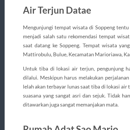
Air Terjun Datae
Mengunjungi tempat wisata di Soppeng tentu t
menjadi salah satu rekomendasi tempat wisa
saat datang ke Soppeng. Tempat wisata yang 
Mattirobulu, Bulue, Kecamatan Marioriawa, K
Untuk tiba di lokasi air terjun, pengunjung h
dilalui. Meskipun harus melakukan perjalana
lelah akan terbayar lunas saat tiba di lokasi a
suasana yang sangat asri dan sejuk. Tidak ha
ditawarkan juga sangat memanjakan mata.
Rumah Adat Sao Mario