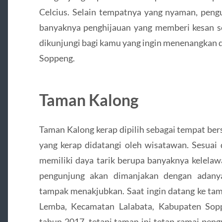
Celcius. Selain tempatnya yang nyaman, peng
banyaknya penghijauan yang memberi kesan se
dikunjungi bagi kamu yang ingin menenangkan di
Soppeng.
Taman Kalong
Taman Kalong kerap dipilih sebagai tempat ber
yang kerap didatangi oleh wisatawan. Sesua
memiliki daya tarik berupa banyaknya kelelawa
pengunjung akan dimanjakan dengan adany
tampak menakjubkan. Saat ingin datang ke tam
Lemba, Kecamatan Lalabata, Kabupaten Sop
tahun 2017, tetapi taman ini tetap ramai peng