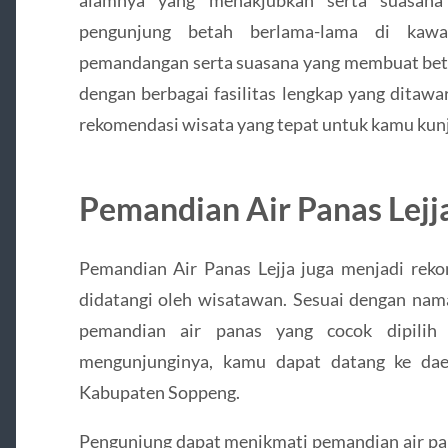
pengunjung betah berlama-lama di kawas
pemandangan serta suasana yang membuat beta
dengan berbagai fasilitas lengkap yang ditaw
rekomendasi wisata yang tepat untuk kamu kunj
Pemandian Air Panas Lejj
Pemandian Air Panas Lejja juga menjadi rek
didatangi oleh wisatawan. Sesuai dengan nam
pemandian air panas yang cocok dipilih 
mengunjunginya, kamu dapat datang ke dae
Kabupaten Soppeng.
Pengunjung dapat menikmati pemandian air pa