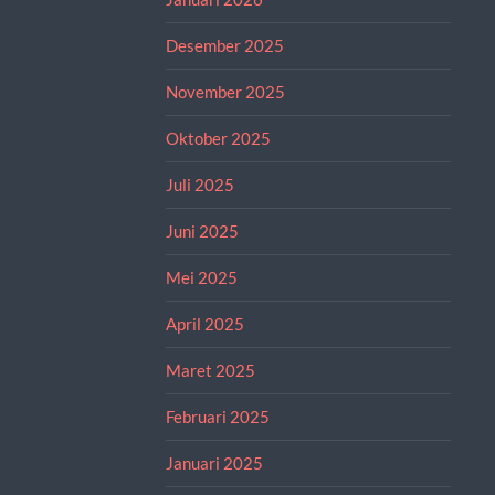
Desember 2025
November 2025
Oktober 2025
Juli 2025
Juni 2025
Mei 2025
April 2025
Maret 2025
Februari 2025
Januari 2025