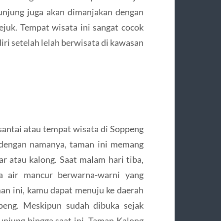
unjung juga akan dimanjakan dengan
juk. Tempat wisata ini sangat cocok
ri setelah lelah berwisata di kawasan
santai atau tempat wisata di Soppeng
i dengan namanya, taman ini memang
r atau kalong. Saat malam hari tiba,
a air mancur berwarna-warni yang
an ini, kamu dapat menuju ke daerah
peng. Meskipun sudah dibuka sejak
unjung hingga saat ini. Taman Kalong