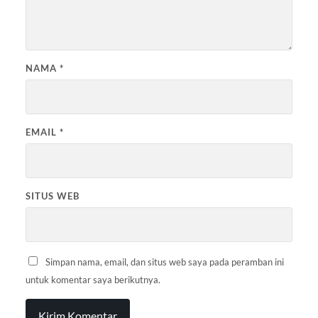
NAMA
*
EMAIL
*
SITUS WEB
Simpan nama, email, dan situs web saya pada peramban ini
untuk komentar saya berikutnya.