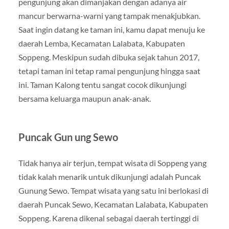
pengunjung akan dimanjakan dengan adanya air
mancur berwarna-warni yang tampak menakjubkan.
Saat ingin datang ke taman ini, kamu dapat menuju ke
daerah Lemba, Kecamatan Lalabata, Kabupaten
Soppeng. Meskipun sudah dibuka sejak tahun 2017,
tetapi taman ini tetap ramai pengunjung hingga saat
ini. Taman Kalong tentu sangat cocok dikunjungi
bersama keluarga maupun anak-anak.
Puncak Gun ung Sewo
Tidak hanya air terjun, tempat wisata di Soppeng yang
tidak kalah menarik untuk dikunjungi adalah Puncak
Gunung Sewo. Tempat wisata yang satu ini berlokasi di
daerah Puncak Sewo, Kecamatan Lalabata, Kabupaten
Soppeng. Karena dikenal sebagai daerah tertinggi di