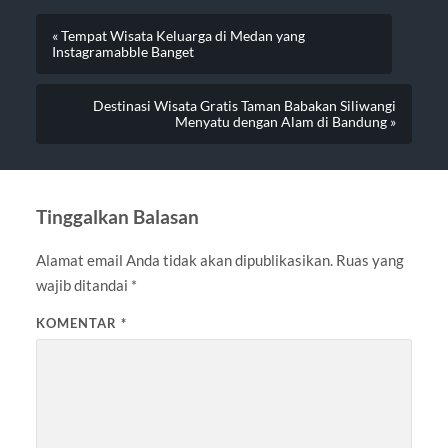
« Tempat Wisata Keluarga di Medan yang
Instagramabble Banget
Destinasi Wisata Gratis Taman Babakan Siliwangi
Menyatu dengan Alam di Bandung »
Tinggalkan Balasan
Alamat email Anda tidak akan dipublikasikan.
Ruas yang
wajib ditandai
*
KOMENTAR
*