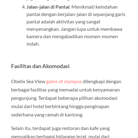
Jalan-jalan di Pantai
: Menikmati keindahan
pantai dengan berjalan-jalan di sepanjang garis
pantai adalah aktivitas yang sangat
menyenangkan. Jangan lupa untuk membawa
kamera dan mengabadikan momen-momen
indah.
Fasilitas dan Akomodasi
Obelix Sea View
gates of olympus
dilengkapi dengan
berbagai fasilitas yang memadai untuk kenyamanan
pengunjung. Terdapat beberapa pilihan akomodasi
mulai dari hotel berbintang hingga penginapan
sederhana yang ramah di kantong.
Selain itu, terdapat juga restoran dan kafe yang
menyajikan berbagai hidangan lezat, mulai dari