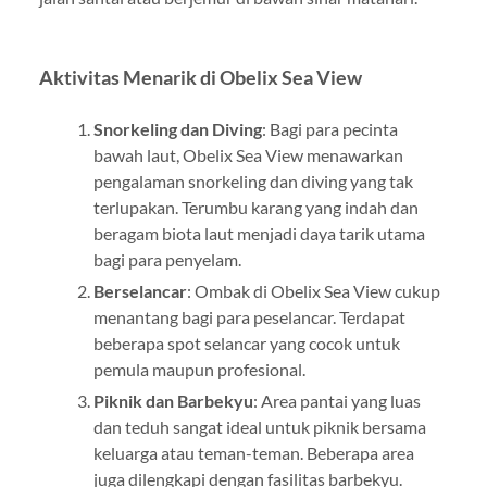
Aktivitas Menarik di Obelix Sea View
Snorkeling dan Diving
: Bagi para pecinta
bawah laut, Obelix Sea View menawarkan
pengalaman snorkeling dan diving yang tak
terlupakan. Terumbu karang yang indah dan
beragam biota laut menjadi daya tarik utama
bagi para penyelam.
Berselancar
: Ombak di Obelix Sea View cukup
menantang bagi para peselancar. Terdapat
beberapa spot selancar yang cocok untuk
pemula maupun profesional.
Piknik dan Barbekyu
: Area pantai yang luas
dan teduh sangat ideal untuk piknik bersama
keluarga atau teman-teman. Beberapa area
juga dilengkapi dengan fasilitas barbekyu.