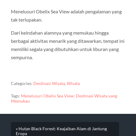
Menelusuri Obelix Sea View adalah pengalaman yang
tak terlupakan.
Dari keindahan alamnya yang memukau hingga
berbagai aktivitas menarik yang ditawarkan, tempat ini
memiliki segala yang dibutuhkan untuk liburan yang
sempurna.
Categories:
Destinasi Wisata
,
Wisata
Tags:
Menelusuri Obelix Sea View: Destinasi Wisata yang
Memukau
« Hutan Black Forest: Keajaiban Alam di Jantung
Eropa