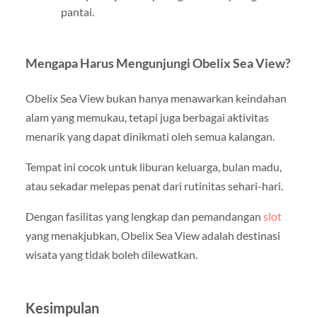
pantai.
Mengapa Harus Mengunjungi Obelix Sea View?
Obelix Sea View bukan hanya menawarkan keindahan
alam yang memukau, tetapi juga berbagai aktivitas
menarik yang dapat dinikmati oleh semua kalangan.
Tempat ini cocok untuk liburan keluarga, bulan madu,
atau sekadar melepas penat dari rutinitas sehari-hari.
Dengan fasilitas yang lengkap dan pemandangan
slot
yang menakjubkan, Obelix Sea View adalah destinasi
wisata yang tidak boleh dilewatkan.
Kesimpulan