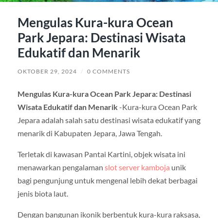
Mengulas Kura-kura Ocean
Park Jepara: Destinasi Wisata
Edukatif dan Menarik
OKTOBER 29, 2024
/
0 COMMENTS
Mengulas Kura-kura Ocean Park Jepara: Destinasi
Wisata Edukatif dan Menarik
-Kura-kura Ocean Park
Jepara adalah salah satu destinasi wisata edukatif yang
menarik di Kabupaten Jepara, Jawa Tengah.
Terletak di kawasan Pantai Kartini, objek wisata ini
menawarkan pengalaman
slot server kamboja
unik
bagi pengunjung untuk mengenal lebih dekat berbagai
jenis biota laut.
Dengan bangunan ikonik berbentuk kura-kura raksasa,