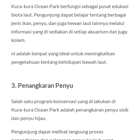
Kura-kura Ocean Park berfungsi sebagai pusat edukasi
biota laut. Pengunjung dapat belajar tentang berbagai
jenis ikan, penyu, dan juga hewan laut lainnya melalui
informasi yang di sediakan di setiap akuarium dan juga
kolam.
ni adalah tempat yang ideal untuk meningkatkan
pengetahuan tentang kehidupan bawah laut.
3. Penangkaran Penyu
Salah satu program konservasi yang di lakukan di
Kura-kura Ocean Park adalah penangkaran penyu sisik
dan penyu hijau.
Pengunjung dapat melihat langsung proses
penangkaran dan pelepasan penyu ke laut, yang