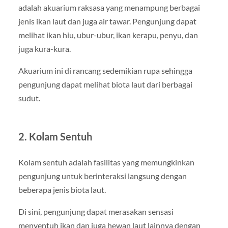
adalah akuarium raksasa yang menampung berbagai
jenis ikan laut dan juga air tawar. Pengunjung dapat
melihat ikan hiu, ubur-ubur, ikan kerapu, penyu, dan
juga kura-kura.
Akuarium ini di rancang sedemikian rupa sehingga
pengunjung dapat melihat biota laut dari berbagai
sudut.
2. Kolam Sentuh
Kolam sentuh adalah fasilitas yang memungkinkan
pengunjung untuk berinteraksi langsung dengan
beberapa jenis biota laut.
Di sini, pengunjung dapat merasakan sensasi
menyentuh ikan dan juga hewan laut lainnya dengan