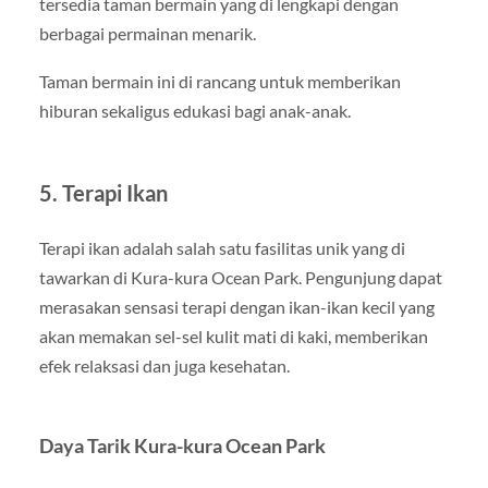
tersedia taman bermain yang di lengkapi dengan
berbagai permainan menarik.
Taman bermain ini di rancang untuk memberikan
hiburan sekaligus edukasi bagi anak-anak.
5. Terapi Ikan
Terapi ikan adalah salah satu fasilitas unik yang di
tawarkan di Kura-kura Ocean Park. Pengunjung dapat
merasakan sensasi terapi dengan ikan-ikan kecil yang
akan memakan sel-sel kulit mati di kaki, memberikan
efek relaksasi dan juga kesehatan.
Daya Tarik Kura-kura Ocean Park