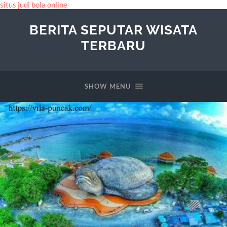
situs judi bola online
BERITA SEPUTAR WISATA
TERBARU
SHOW MENU