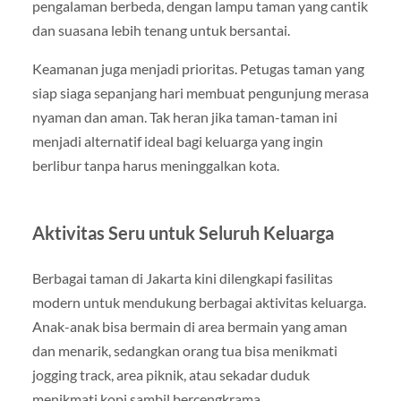
pengalaman berbeda, dengan lampu taman yang cantik
dan suasana lebih tenang untuk bersantai.
Keamanan juga menjadi prioritas. Petugas taman yang
siap siaga sepanjang hari membuat pengunjung merasa
nyaman dan aman. Tak heran jika taman-taman ini
menjadi alternatif ideal bagi keluarga yang ingin
berlibur tanpa harus meninggalkan kota.
Aktivitas Seru untuk Seluruh Keluarga
Berbagai taman di Jakarta kini dilengkapi fasilitas
modern untuk mendukung berbagai aktivitas keluarga.
Anak-anak bisa bermain di area bermain yang aman
dan menarik, sedangkan orang tua bisa menikmati
jogging track, area piknik, atau sekadar duduk
menikmati kopi sambil bercengkrama.