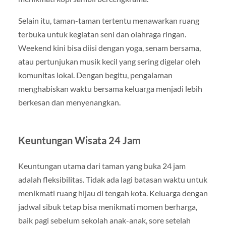
Selain itu, taman-taman tertentu menawarkan ruang
terbuka untuk kegiatan seni dan olahraga ringan.
Weekend kini bisa diisi dengan yoga, senam bersama,
atau pertunjukan musik kecil yang sering digelar oleh
komunitas lokal. Dengan begitu, pengalaman
menghabiskan waktu bersama keluarga menjadi lebih
berkesan dan menyenangkan.
Keuntungan Wisata 24 Jam
Keuntungan utama dari taman yang buka 24 jam
adalah fleksibilitas. Tidak ada lagi batasan waktu untuk
menikmati ruang hijau di tengah kota. Keluarga dengan
jadwal sibuk tetap bisa menikmati momen berharga,
baik pagi sebelum sekolah anak-anak, sore setelah