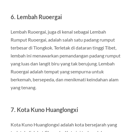
6. Lembah Ruoergai
Lembah Ruoergai, juga di kenal sebagai Lembah
Rumput Ruoergai, adalah salah satu padang rumput
terbesar di Tiongkok. Terletak di dataran tinggi Tibet,
lembah ini menawarkan pemandangan padang rumput
yang luas dan langit biru yang tak berujung. Lembah
Ruoergai adalah tempat yang sempurna untuk
berkemah, bersepeda, dan menikmati keindahan alam
yang tenang.
7. Kota Kuno Huanglongxi
Kota Kuno Huanglongxi adalah kota bersejarah yang