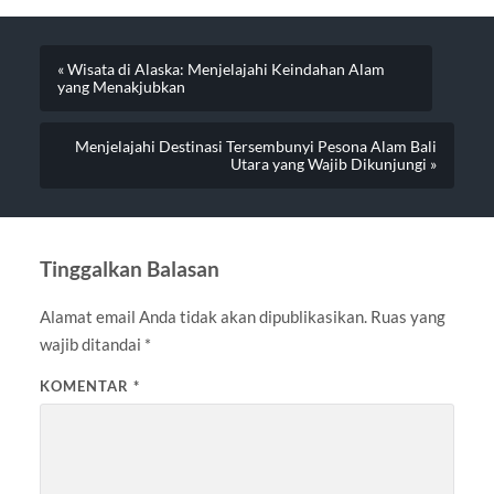
« Wisata di Alaska: Menjelajahi Keindahan Alam
yang Menakjubkan
Menjelajahi Destinasi Tersembunyi Pesona Alam Bali
Utara yang Wajib Dikunjungi »
Tinggalkan Balasan
Alamat email Anda tidak akan dipublikasikan.
Ruas yang
wajib ditandai
*
KOMENTAR
*