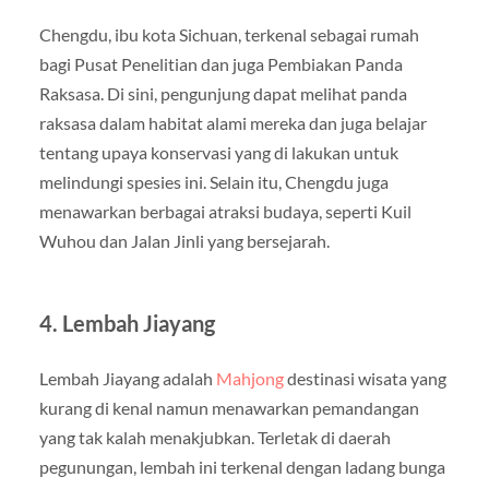
Chengdu, ibu kota Sichuan, terkenal sebagai rumah
bagi Pusat Penelitian dan juga Pembiakan Panda
Raksasa. Di sini, pengunjung dapat melihat panda
raksasa dalam habitat alami mereka dan juga belajar
tentang upaya konservasi yang di lakukan untuk
melindungi spesies ini. Selain itu, Chengdu juga
menawarkan berbagai atraksi budaya, seperti Kuil
Wuhou dan Jalan Jinli yang bersejarah.
4. Lembah Jiayang
Lembah Jiayang adalah
Mahjong
destinasi wisata yang
kurang di kenal namun menawarkan pemandangan
yang tak kalah menakjubkan. Terletak di daerah
pegunungan, lembah ini terkenal dengan ladang bunga