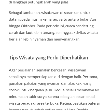
di lengkapi petunjuk arah yang jelas.
Sebagai tambahan, wisatawan di sarankan untuk
datang pada musim kemarau, yaitu antara bulan April
hingga Oktober. Pada periode ini, cuaca cenderung
cerah dan laut lebih tenang, sehingga aktivitas wisata
berjalan lebih nyaman dan menyenangkan.
Tips Wisata yang Perlu Diperhatikan
Agar perjalanan semakin berkesan, wisatawan
sebaiknya mempersiapkan diri dengan baik. Pertama,
gunakan pakaian yang nyaman dan alas kaki yang
cocok untuk berjalan jauh. Kedua, selalu membawa air
minum dan tabir surya karena sebagian besar lokasi
wisata berada di area terbuka. Ketiga, pastikan baterai
kamera penuh, sebab setiap sudut Nusa Penida