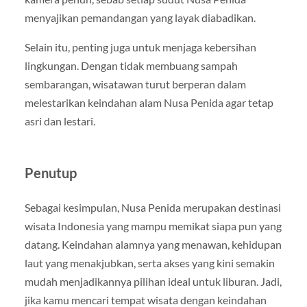
menyajikan pemandangan yang layak diabadikan.
Selain itu, penting juga untuk menjaga kebersihan
lingkungan. Dengan tidak membuang sampah
sembarangan, wisatawan turut berperan dalam
melestarikan keindahan alam Nusa Penida agar tetap
asri dan lestari.
Penutup
Sebagai kesimpulan, Nusa Penida merupakan destinasi
wisata Indonesia yang mampu memikat siapa pun yang
datang. Keindahan alamnya yang menawan, kehidupan
laut yang menakjubkan, serta akses yang kini semakin
mudah menjadikannya pilihan ideal untuk liburan. Jadi,
jika kamu mencari tempat wisata dengan keindahan