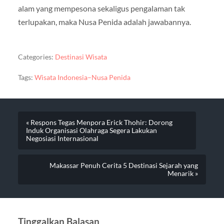
alam yang mempesona sekaligus pengalaman tak
terlupakan, maka Nusa Penida adalah jawabannya.
Categories:
Destinasi Wisata
Tags:
Wisata Indonesia–Nusa Penida
« Respons Tegas Menpora Erick Thohir: Dorong
Induk Organisasi Olahraga Segera Lakukan
Negosiasi Internasional
Makassar Penuh Cerita 5 Destinasi Sejarah yang
Menarik »
Tinggalkan Balasan