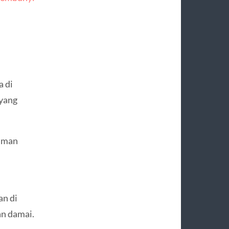
a di
 yang
laman
an di
an damai.