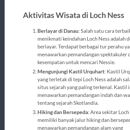
Aktivitas Wisata di Loch Ness
Berlayar di Danau
: Salah satu cara terba
menikmati keindahan Loch Ness adalah 
berlayar. Terdapat berbagai tur perahu y
menawarkan pemandangan spektakuler 
kesempatan untuk mencari Nessie.
Mengunjungi Kastil Urquhart
: Kastil Ur
yang terletak di tepi Loch Ness adalah sal
situs sejarah yang paling terkenal. Kastil i
menawarkan pemandangan indah dan w
tentang sejarah Skotlandia.
Hiking dan Bersepeda
: Area sekitar Loc
memiliki banyak jalur hiking dan bersepe
menawarkan pemandangan alam yang