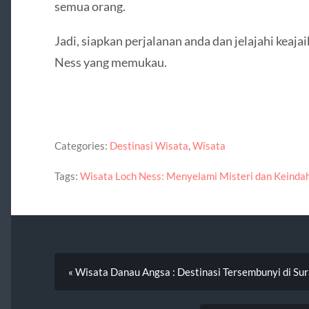
semua orang.
Jadi, siapkan perjalanan anda dan jelajahi keaja
Ness yang memukau.
Categories:
Destinasi Wisata
,
Wisata
Tags:
Wisata Loch Ness: Menyelami Misteri dan Keinda
« Wisata Danau Angsa : Destinasi Tersembunyi di Su