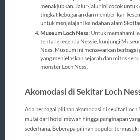
menakjubkan. Jalur-jalur ini cocok untuk
tingkat kebugaran dan memberikan kese
untuk menjelajahi keindahan alam Skotla
Museum Loch Ness
: Untuk memahami le
tentang legenda Nessie, kunjungi Museu
Ness. Museum ini menawarkan berbagai
yang menjelaskan sejarah dan mitos sepu
monster Loch Ness.
Akomodasi di Sekitar Loch Nes
Ada berbagai pilihan akomodasi di sekitar Loch 
mulai dari hotel mewah hingga penginapan yang
sederhana. Beberapa pilihan populer termasuk: