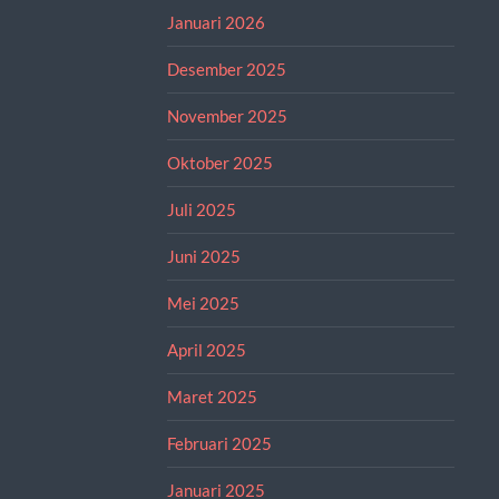
Januari 2026
Desember 2025
November 2025
Oktober 2025
Juli 2025
Juni 2025
Mei 2025
April 2025
Maret 2025
Februari 2025
Januari 2025