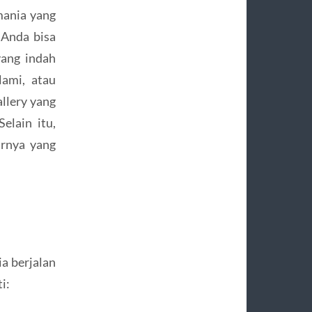
mania yang
 Anda bisa
yang indah
lami, atau
llery yang
elain itu,
urnya yang
a berjalan
i: