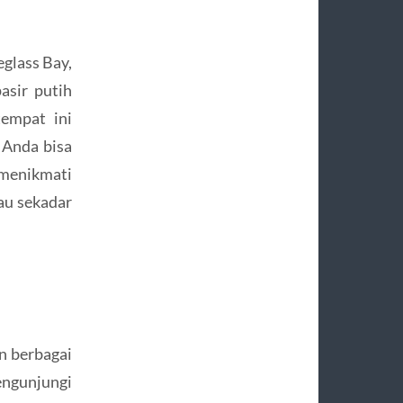
glass Bay,
asir putih
tempat ini
 Anda bisa
 menikmati
au sekadar
n berbagai
ngunjungi