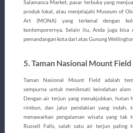
Salamanca Market, pasar terbuka yang menjua
produk lokal, atau menjelajahi Museum of O
Art (MONA) yang terkenal dengan kole
kontemporernya. Selain itu, Anda juga bisa
pemandangan kota dari atas Gunung Wellington
5. Taman Nasional Mount Field
Taman Nasional Mount Field adalah tem
sempurna untuk menikmati keindahan alam 
Dengan air terjun yang menakjubkan, hutan 
rimbun, dan jalur pendakian yang indah, t
menawarkan pengalaman wisata yang tak te
Russell Falls, salah satu air terjun paling t