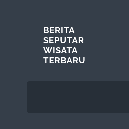
BERITA
SEPUTAR
WISATA
TERBARU