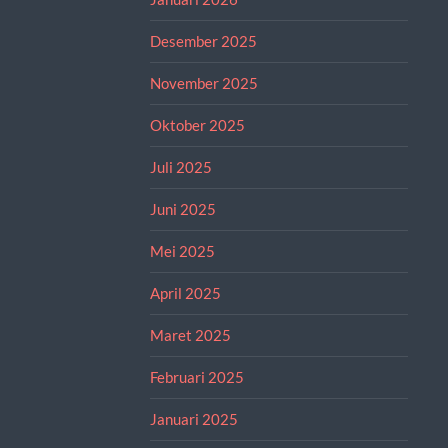
Desember 2025
November 2025
Oktober 2025
Juli 2025
Juni 2025
Mei 2025
April 2025
Maret 2025
Februari 2025
Januari 2025